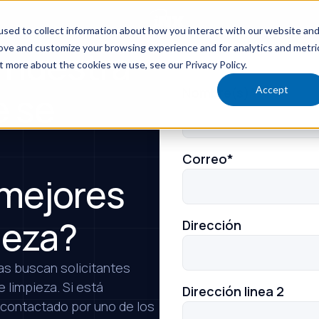
sed to collect information about how you interact with our website an
rove and customize your browsing experience and for analytics and metri
a nuestra
t more about the cookies we use, see our Privacy Policy.
Accept
Nombre(s)
*
e se
Correo
*
 mejores
ieza?
Dirección
as buscan solicitantes
 limpieza. Si está
Dirección linea 2
 contactado por uno de los