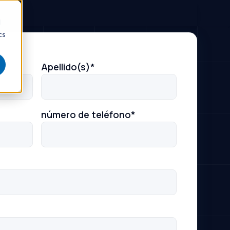
d
cs
Apellido(s)
*
número de teléfono
*