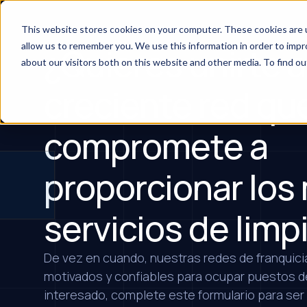
This website stores cookies on your computer. These cookies are u
allow us to remember you. We use this information in order to imp
¿Quieres unirte 
about our visitors both on this website and other media. To find ou
creciente red qu
compromete a
proporcionar los
servicios de limp
De vez en cuando, nuestras redes de franquici
motivados y confiables para ocupar puestos de
interesado, complete este formulario para ser